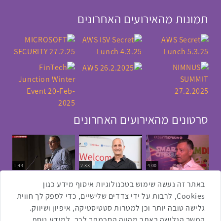
תמונות מהאירועים האחרונים
סרטונים מהאירועים האחרונים
1:43
2:33
4:00
כנס ערים חכמות
כנס מפעיל
כנס בריאות דיגיטלית
באתר זה נעשה שימוש בטכנולוגיות איסוף מידע כגון
Cookies, לרבות על ידי צדדים שלישיים, כדי לספק לך חווית
גלישה טובה יותר וכן למטרות סטטיסטיקה, איפיון ושיווק.
2:32
1:14
3:52
המשך הגלישה באתר מהווה הסכמתך לכך. למידע נוסף
כנס RPA
כנס בינת יערות הכרמל
כנס F5